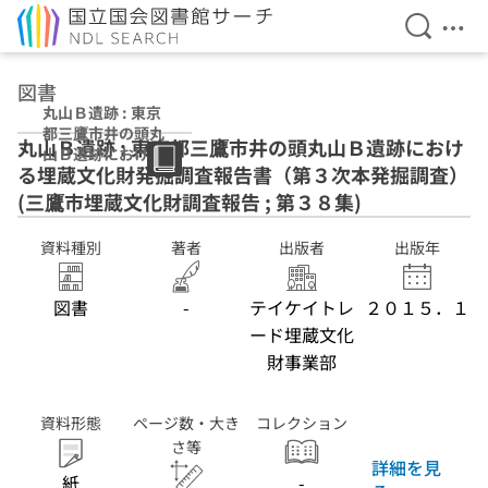
検索を開
メニ
本文へ移動
図書
丸山Ｂ遺跡 : 東京
都三鷹市井の頭丸
丸山Ｂ遺跡 : 東京都三鷹市井の頭丸山Ｂ遺跡におけ
山Ｂ遺跡における
る埋蔵文化財発掘調査報告書（第３次本発掘調査）
埋蔵文化財発掘調
査報告書（第３次
(三鷹市埋蔵文化財調査報告 ; 第３８集)
本発掘調査） (三
鷹市埋蔵文化財調
資料種別
著者
出版者
出版年
査報告 ; 第３８集)
図書
-
テイケイトレ
２０１５．１
ード埋蔵文化
財事業部
資料形態
ページ数・大き
コレクション
さ等
詳細を見
紙
-