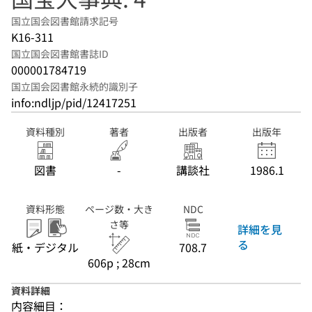
国立国会図書館請求記号
K16-311
国立国会図書館書誌ID
000001784719
国立国会図書館永続的識別子
info:ndljp/pid/12417251
資料種別
著者
出版者
出版年
図書
-
講談社
1986.1
資料形態
ページ数・大き
NDC
さ等
詳細を見
る
紙・デジタル
708.7
606p ; 28cm
資料詳細
内容細目：