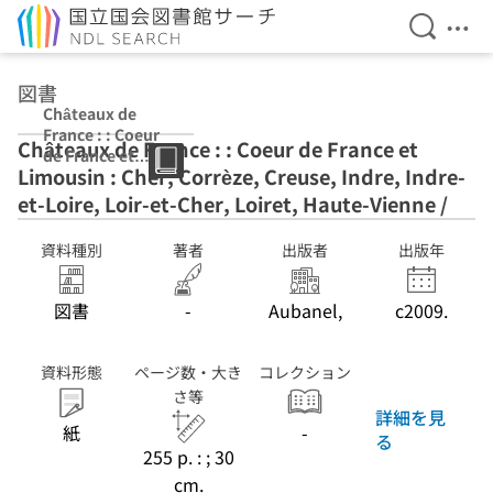
検索を開
メニ
本文へ移動
図書
Châteaux de
France : : Coeur
Châteaux de France : : Coeur de France et
de France et
Limousin : Cher, Corrèze, Creuse, Indre, Indre-
Limousin : Cher,
Corrèze, Creuse,
et-Loire, Loir-et-Cher, Loiret, Haute-Vienne /
Indre, Indre-et-
Loire, Loir-et-
資料種別
著者
出版者
出版年
Cher, Loiret,
Haute-Vienne /
図書
-
Aubanel,
c2009.
資料形態
ページ数・大き
コレクション
さ等
詳細を見
紙
-
る
255 p. : ; 30
cm.