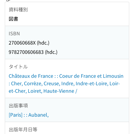
資料種別
図書
ISBN
270060668X (hdc.)
9782700606683 (hdc.)
タイトル
Châteaux de France : : Coeur de France et Limousin
: Cher, Corrèze, Creuse, Indre, Indre-et-Loire, Loir-
et-Cher, Loiret, Haute-Vienne /
出版事項
[Paris] : : Aubanel,
出版年月日等