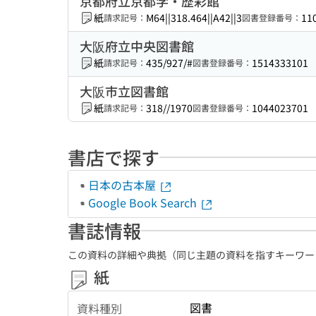
京都府立京都学・歴彩館
紙
M64||318.464||A42||3
11
請求記号：
図書登録番号：
大阪府立中央図書館
紙
435/927/#
1514333101
請求記号：
図書登録番号：
大阪市立図書館
紙
318//1970
1044023701
請求記号：
図書登録番号：
書店で探す
日本の古本屋
Google Book Search
書誌情報
この資料の詳細や典拠（同じ主題の資料を指すキーワー
紙
図書
資料種別