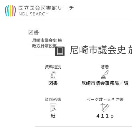
本文へ移動
図書
尼崎市議会史 施
尼崎市議会史 
政方針演説集
資料種別
著者
図書
尼崎市議会事務局／編
資料形態
ページ数・大きさ等
紙
４１１ｐ