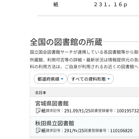
紙
２３１，１６ｐ
全国の図書館の所蔵
国立国会図書館サーチが連携している各図書館等から取
所蔵館、利用可否等の詳細・最新状況は情報提供元の各
料の利用方法は、ご自身が利用されるお近くの図書館
北日本
宮城県図書館
紙
291.09/ｾ1/25
100195732
請求記号：
図書登録番号：
秋田県立図書館
紙
291/ﾔﾚ/25
110106820
請求記号：
図書登録番号：