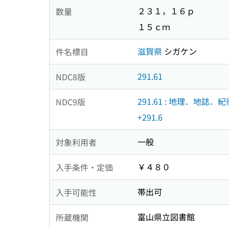
２３１，１６ｐ
数量
１５ｃｍ
滋賀県
シガケン
件名標目
291.61
NDC8版
291.61 : 地理．地誌．紀
NDC9版
+291.6
一般
対象利用者
￥４８０
入手条件・定価
帯出可
入手可能性
富山県立図書館
所蔵機関