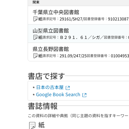
関東
千葉県立中央図書館
紙
29161/SH27/
910213087
請求記号：
図書登録番号：
山梨県立図書館
紙
Ｂ２９１．６１／シガ／
請求記号：
図書登録番号：
県立長野図書館
紙
291.09/247/25
0100495
請求記号：
図書登録番号：
書店で探す
日本の古本屋
Google Book Search
書誌情報
この資料の詳細や典拠（同じ主題の資料を指すキーワー
紙