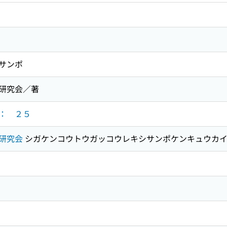
サンポ
研究会／著
： ２５
研究会
シガケンコウトウガッコウレキシサンポケンキュウカ