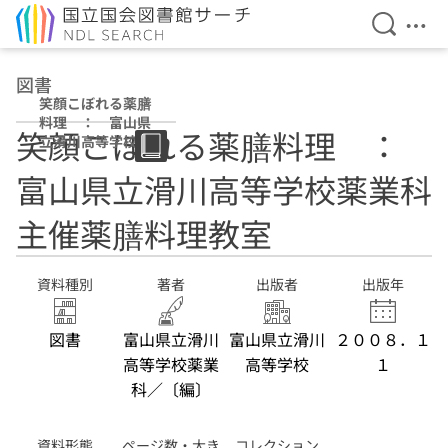
検索を開
メニ
本文へ移動
図書
笑顔こぼれる薬膳
料理 ： 富山県
笑顔こぼれる薬膳料理 ：
立滑川高等学校薬
業科主催薬膳料理
富山県立滑川高等学校薬業科
教室
主催薬膳料理教室
資料種別
著者
出版者
出版年
図書
富山県立滑川
富山県立滑川
２００８．１
高等学校薬業
高等学校
１
科／〔編〕
資料形態
ページ数・大き
コレクション