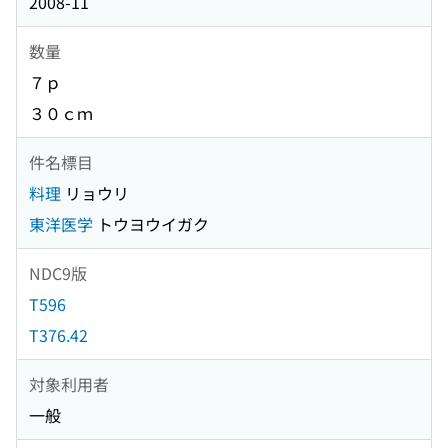
2008-11
数量
７ｐ
３０ｃｍ
件名標目
料理
リョウリ
東洋医学
トウヨウイガク
NDC9版
T596
T376.42
対象利用者
一般