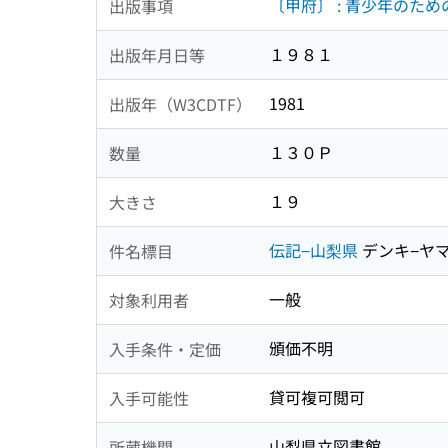
〔甲府〕 : 青少年のた
出版事項
１９８１
出版年月日等
1981
出版年（W3CDTF）
１３０Ｐ
数量
１９
大きさ
伝記−山梨県
デンキ−ヤ
件名標目
一般
対象利用者
頒価不明
入手条件・定価
貸可複可閲可
入手可能性
山梨県立図書館
所蔵機関