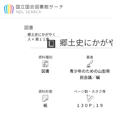
本文へ移動
図書
郷土史にかがやく
郷土史にかがや
人々 第１１集
資料種別
著者
図書
青少年のための山梨県
民会議／編
資料形態
ページ数・大きさ等
紙
１３０Ｐ ; １９