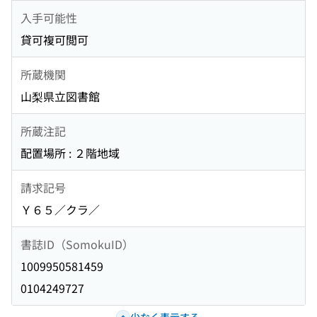
入手可能性
貸可複可閲可
所蔵機関
山梨県立図書館
所蔵注記
配置場所 : ２階地域
請求記号
Ｙ６５／クラ／
書誌ID（SomokuID）
1009950581459
0104249727
少なく表示する