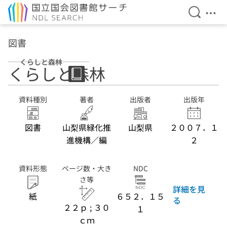
検索を開
メニ
本文へ移動
図書
くらしと森林
くらしと森林
資料種別
著者
出版者
出版年
図書
山梨県緑化推
山梨県
２００７．１
進機構／編
２
資料形態
ページ数・大き
NDC
さ等
詳細を見
紙
６５２．１５
る
２２ｐ ; ３０
１
ｃｍ