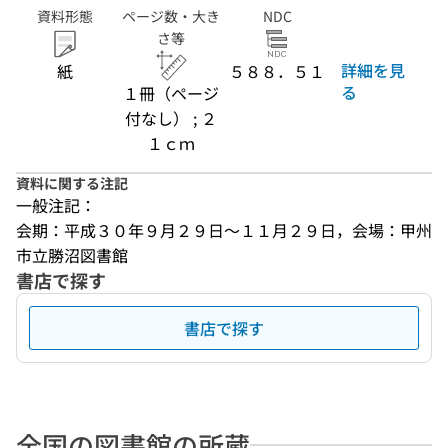
資料形態
ページ数・大き
NDC
さ等
詳細を見
紙
５８８．５１
る
１冊（ページ
付なし） ; ２
１ｃｍ
資料に関する注記
一般注記：
会期：平成３０年９月２９日〜１１月２９日，会場：甲州
市立勝沼図書館
書店で探す
書店で探す
全国の図書館の所蔵