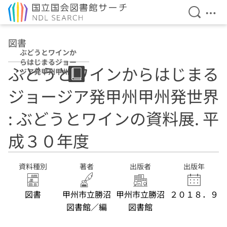
検索を開
メニ
本文へ移動
図書
ぶどうとワインか
らはじまるジョー
ぶどうとワインからはじまる
ジア発甲州甲州発
世界 : ぶどうとワ
ジョージア発甲州甲州発世界
インの資料展 平
成３０年度
: ぶどうとワインの資料展. 平
成３０年度
資料種別
著者
出版者
出版年
図書
甲州市立勝沼
甲州市立勝沼
２０１８．９
図書館／編
図書館