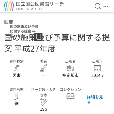
検索を開
メニ
本文へ移動
図書
国の施策及び予算
に関する提案 平
国の施策及び予算に関する提
成27年度
案 平成27年度
資料種別
著者
出版者
出版年
図書
-
指定都市
2014.7
資料形態
ページ数・大き
コレクション
さ等
詳細を見
る
紙
-
19p