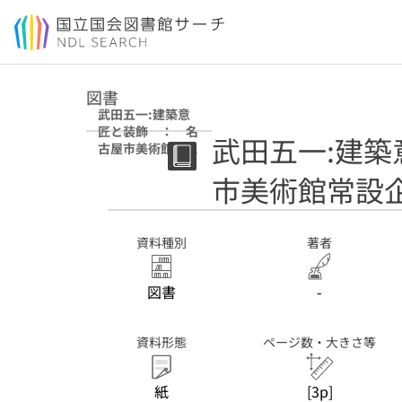
本文へ移動
図書
武田五一:建築意
匠と装飾 ： 名
武田五一:建
古屋市美術館常設
企画展
市美術館常設
資料種別
著者
図書
-
資料形態
ページ数・大きさ等
紙
[3p]