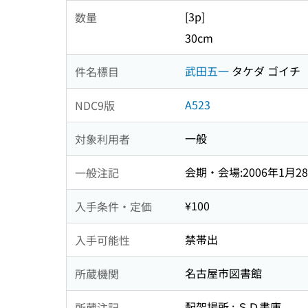
[3p]
数量
30cm
武田五一
タケダ ゴイチ
件名標目
A523
NDC9版
一般
対象利用者
会期・会場:2006年1月2
一般注記
¥100
入手条件・定価
禁帯出
入手可能性
名古屋市図書館
所蔵機関
配架場所 : ＳＤ書庫
所蔵注記