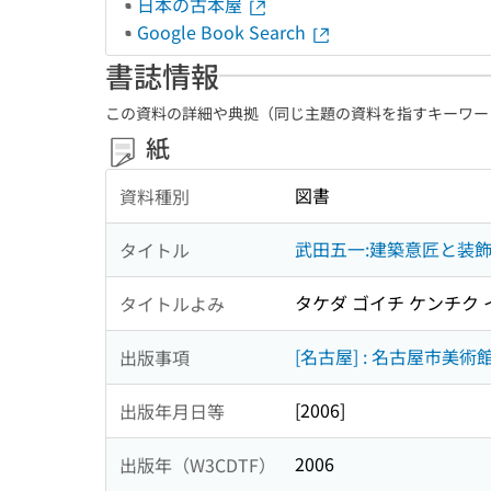
日本の古本屋
Google Book Search
書誌情報
この資料の詳細や典拠（同じ主題の資料を指すキーワー
紙
図書
資料種別
武田五一:建築意匠と装
タイトル
タケダ ゴイチ ケンチク
タイトルよみ
[名古屋] : 名古屋市美術
出版事項
[2006]
出版年月日等
2006
出版年（W3CDTF）