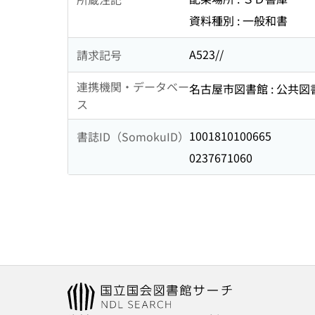
資料種別 : 一般和書
A523//
請求記号
連携機関・データベー
名古屋市図書館 : 公共
ス
1001810100665
書誌ID（SomokuID）
0237671060