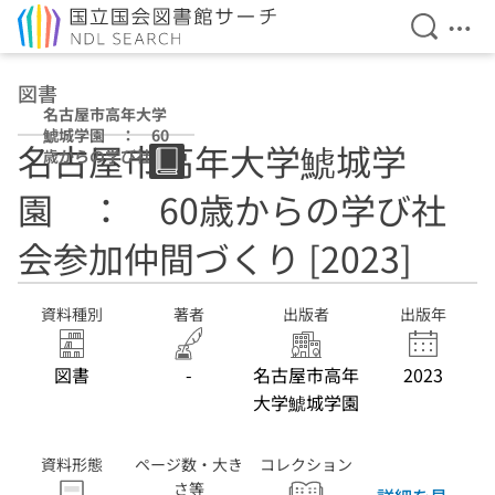
検索を開
メニ
本文へ移動
図書
名古屋市高年大学
鯱城学園 ： 60
名古屋市高年大学鯱城学
歳からの学び社会
参加仲間づくり
園 ： 60歳からの学び社
[2023]
会参加仲間づくり [2023]
資料種別
著者
出版者
出版年
図書
-
名古屋市高年
2023
大学鯱城学園
資料形態
ページ数・大き
コレクション
さ等