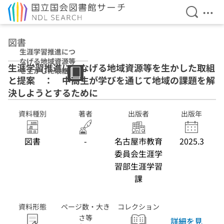
検索を開
メニ
本文へ移動
図書
生涯学習推進につ
なげる地域資源等
生涯学習推進につなげる地域資源等を生かした取組
を生かした取組と
と提案 ： 中高生が学びを通じて地域の課題を解
提案 ： 中高生
が学びを通じて地
決しようとするために
域の課題を解決し
ようとするために
資料種別
著者
出版者
出版年
図書
-
名古屋市教育
2025.3
委員会生涯学
習部生涯学習
課
資料形態
ページ数・大き
コレクション
さ等
詳細を見