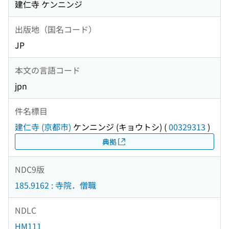
建仁寺 ケンニンジ
出版地（国名コード）
JP
本文の言語コード
jpn
件名標目
建仁寺 (京都市)
ケンニンジ (キョウトシ)
(
00329313
)
典拠
NDC9版
185.9162 : 寺院．僧職
NDLC
HM111