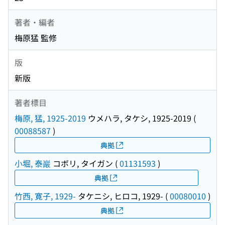
著者・編者
梅原猛 監修
版
新版
著者標目
梅原, 猛, 1925-2019
ウメハラ, タケシ, 1925-2019
(
00088587
)
典拠
小堀, 泰巖
コボリ, タイガン
(
01131593
)
典拠
竹西, 寛子, 1929-
タケニシ, ヒロコ, 1929-
(
00080010
)
典拠