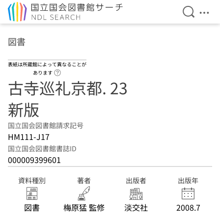
検索を開
メニ
本文へ移動
図書
表紙は所蔵館によって異なることが
ヘルプページへのリンク
あります
古寺巡礼京都. 23
新版
国立国会図書館請求記号
HM111-J17
国立国会図書館書誌ID
000009399601
資料種別
著者
出版者
出版年
図書
梅原猛 監修
淡交社
2008.7