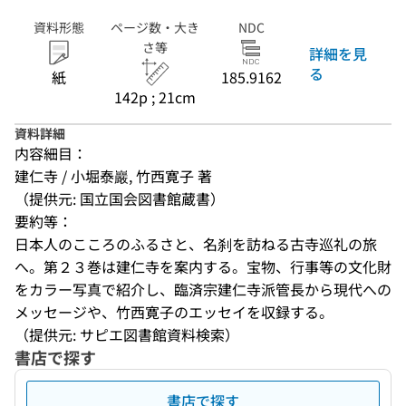
資料形態
ページ数・大き
NDC
さ等
詳細を見
る
紙
185.9162
142p ; 21cm
資料詳細
内容細目：
建仁寺 / 小堀泰巖, 竹西寛子 著
（提供元: 国立国会図書館蔵書）
要約等：
日本人のこころのふるさと、名刹を訪ねる古寺巡礼の旅
へ。第２３巻は建仁寺を案内する。宝物、行事等の文化財
をカラー写真で紹介し、臨済宗建仁寺派管長から現代への
メッセージや、竹西寛子のエッセイを収録する。
（提供元: サピエ図書館資料検索）
書店で探す
書店で探す