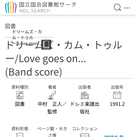
検索を開
メニ
本文へ移動
図書
ドリームズ・カ
ム・トゥル
ドリームズ・カム・トゥル
ー/Love goes
on... (Band
ー/Love goes on...
score)
(Band score)
資料種別
著者
出版者
出版年
図書
中村 正人／
ドレミ楽譜出
1991.2
監修
版社
資料形態
ページ数・大き
コレクション
さ等