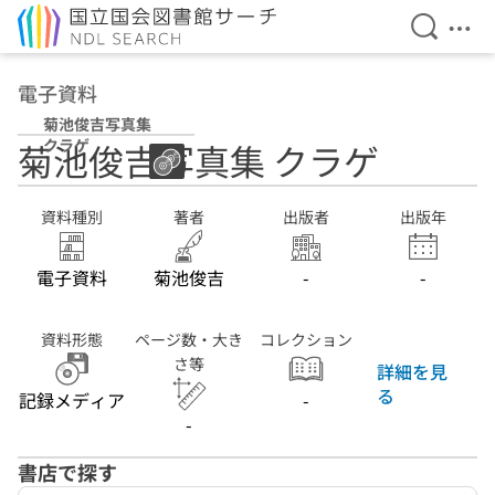
検索を開
メニ
本文へ移動
電子資料
菊池俊吉写真集
クラゲ
菊池俊吉写真集 クラゲ
資料種別
著者
出版者
出版年
電子資料
菊池俊吉
-
-
資料形態
ページ数・大き
コレクション
さ等
詳細を見
る
記録メディア
-
-
書店で探す