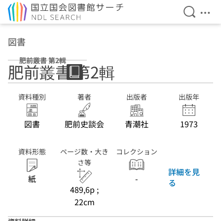
検索を開
メニ
本文へ移動
図書
肥前叢書 第2輯
肥前叢書 第2輯
資料種別
著者
出版者
出版年
図書
肥前史談会
青潮社
1973
資料形態
ページ数・大き
コレクション
さ等
詳細を見
紙
-
る
489,6p ;
22cm