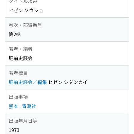
タイトルよみ
ヒゼン ソウショ
巻次・部編番号
第2輯
著者・編者
肥前史談会
著者標目
肥前史談会／編集
ヒゼン シダンカイ
出版事項
熊本 : 青潮社
出版年月日等
1973