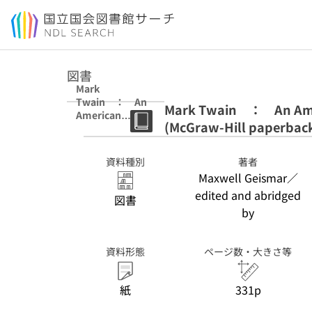
本文へ移動
図書
Mark
Twain ： An
Mark Twain ： An Ame
American
(McGraw-Hill paperbac
prophet
(McGraw-Hill
paperbacks)
資料種別
著者
Maxwell Geismar／
edited and abridged
図書
by
資料形態
ページ数・大きさ等
紙
331p