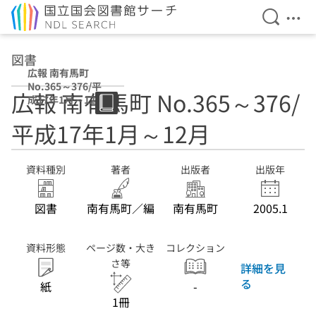
検索を開
メニ
本文へ移動
図書
広報 南有馬町
No.365～376/平
広報 南有馬町 No.365～376/
成17年1月～12月
平成17年1月～12月
資料種別
著者
出版者
出版年
図書
南有馬町／編
南有馬町
2005.1
資料形態
ページ数・大き
コレクション
さ等
詳細を見
る
紙
-
1冊