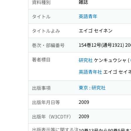
雑誌
資料種別
英語青年
タイトル
エイゴ セイネン
タイトルよみ
154巻12号(通号1921) 2
巻次・部編番号
著者標目
研究社
ケンキュウシャ
(
英語青年社
エイゴ セイ
東京 : 研究社
出版事項
2009
出版年月日等
2009
出版年（W3CDTF）
出版表示等に関する注
10巻13号から90巻5号