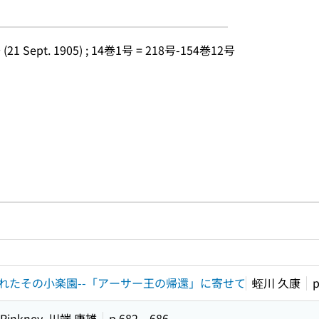
(21 Sept. 1905) ; 14巻1号 = 218号-154巻12号 
ルプページへのリンク
ードで目次内を検索
れたその小楽園--「アーサー王の帰還」に寄せて
蛭川 久康
 Pinkney, 川端 康雄
p.682～686