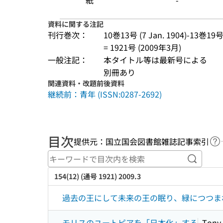
紙
-
資料に関する注記
刊行巻次：
10巻13号 (7 Jan. 1904)-13巻19号 
= 1921号 (2009年3月)
一般注記：
本タイトル等は最新号による
別冊あり
関連資料・改題前後資料
継続前：青年 (ISSN:0287-2692)
目次
提供元：国立国会図書館雑誌記事索引
ヘ
キーワ
154(12) (通号 1921) 2009.3
過去の王にして未来の王の眠り、緑につつま
モリスのユートピアを「日本化」する
Tony