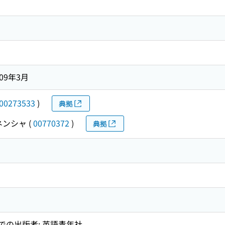
009年3月
00273533
)
典拠
ネンシャ
(
00770372
)
典拠
までの出版者: 英語青年社