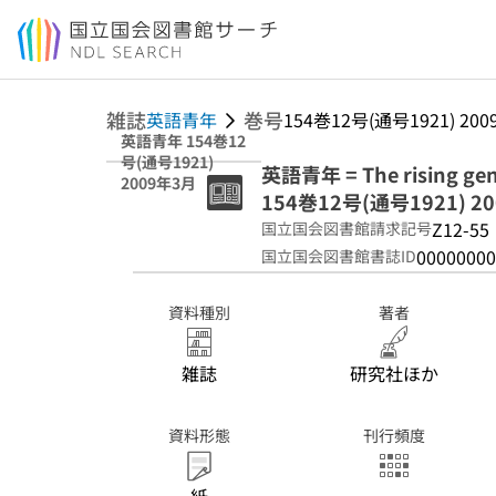
本文へ移動
雑誌
巻号
英語青年
154巻12号(通号1921) 20
英語青年 154巻12
号(通号1921)
英語青年 = The rising gen
2009年3月
154巻12号(通号1921) 2
Z12-55
国立国会図書館請求記号
00000000
国立国会図書館書誌ID
資料種別
著者
雑誌
研究社ほか
資料形態
刊行頻度