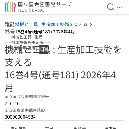
検索を開
メニ
本文へ移動
雑誌
機械と工具 : 生産加工技術を支える
巻号
16巻4号(通号181) 2026年4月
機械と工具 : 生産
加工技術を支える
機械と工具 : 生産加工技術を
16巻4号(通号181)
2026年4月
支える
16巻4号(通号181) 2026年4
月
国立国会図書館請求記号
Z16-401
国立国会図書館書誌ID
000000004584
資料種別
著者
出版者
出版年