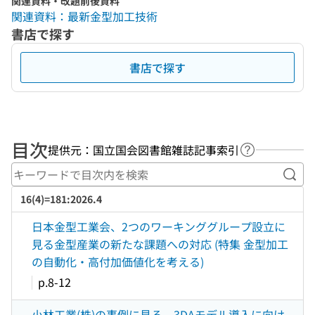
関連資料・改題前後資料
関連資料：最新金型加工技術
書店で探す
書店で探す
目次
提供元：国立国会図書館雑誌記事索引
ヘルプページ
キー
16(4)=181:2026.4
日本金型工業会、2つのワーキンググループ設立に
見る金型産業の新たな課題への対応 (特集 金型加工
の自動化・高付加価値化を考える)
p.8-12
小林工業(株)の事例に見る、3DAモデル導入に向け