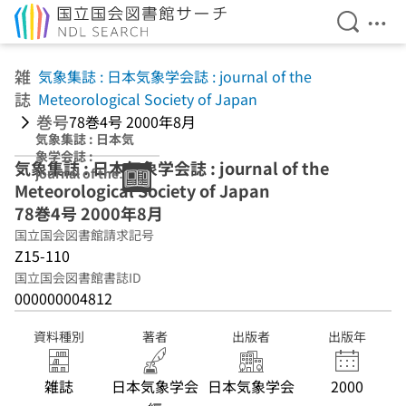
検索を開
メニ
本文へ移動
雑
気象集誌 : 日本気象学会誌 : journal of the
誌
Meteorological Society of Japan
巻号
78巻4号 2000年8月
気象集誌 : 日本気
象学会誌 :
気象集誌 : 日本気象学会誌 : journal of the
journal of the
Meteorological Society of Japan
Meteorological
Society of Japan
78巻4号 2000年8月
78巻4号 2000年8
国立国会図書館請求記号
月
Z15-110
国立国会図書館書誌ID
000000004812
資料種別
著者
出版者
出版年
雑誌
日本気象学会
日本気象学会
2000