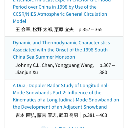
Period over China in 1998 by Use of the
CCSR/NIES Atmospheric General Circulation
Model
王 会軍, 松野 太郎, 栗原 宜夫
p.357～365
Dynamic and Thermodynamic Characteristics
Associated with the Onset of the 1998 South
China Sea Summer Monsoon
Johnny C.L. Chan, Yongguang Wang,
p.367～
Jianjun Xu
380
A Dual-Doppler Radar Study of Longitudinal-
Mode Snowbands Part 2: Influence of the
Kinematics of a Longitudinal-Mode Snowband on
the Development of an Adjacent Snowband
吉本 直弘, 藤吉 康志, 武田 喬男
p.381～403