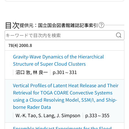
目次
提供元：国立国会図書館雑誌記事索引
ヘルプページ
キー
78(4) 2000.8
Gravity-Wave Dynamics of the Hierarchical
Structure of Super Cloud Clusters
沼口 敦, 林 良一
p.301～331
Vertical Profiles of Latent Heat Release and Their
Retrieval for TOGA COARE Convective Systems
using a Cloud Resolving Model, SSM/I, and Ship-
borne Rader Data
W.-K. Tao, S. Lang, J. Simpson
p.333～355
Ensemble Hindcast Experiments for the Flood