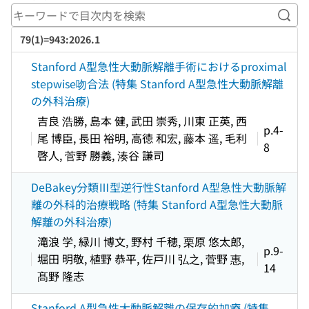
キー
79(1)=943:2026.1
Stanford A型急性大動脈解離手術におけるproximal
stepwise吻合法 (特集 Stanford A型急性大動脈解離
の外科治療)
吉良 浩勝, 島本 健, 武田 崇秀, 川東 正英, 西
p.4-
尾 博臣, 長田 裕明, 高徳 和宏, 藤本 遥, 毛利
8
啓人, 菅野 勝義, 湊谷 謙司
DeBakey分類Ⅲ型逆行性Stanford A型急性大動脈解
離の外科的治療戦略 (特集 Stanford A型急性大動脈
解離の外科治療)
滝浪 学, 緑川 博文, 野村 千穂, 栗原 悠太郎,
p.9-
堀田 明敬, 植野 恭平, 佐戸川 弘之, 菅野 惠,
14
髙野 隆志
Stanford A型急性大動脈解離の保存的加療 (特集