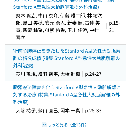
Stanford A型急性大動脈解離の外科治療)
奥木 聡志, 中山 泰介, 伊藤 雄二郎, 林 祐次
郎, 黒田 美穂, 安元 勇人, 新妻 健, 古仲 美
p.15-
貢, 新妻 楠望, 樋熊 佑香, 玉川 佳澄, 中村
21
喜次
術前心肺停止をきたしたStanford A型急性大動脈解
離の術後成績 (特集 Stanford A型急性大動脈解離の
外科治療)
菱川 敬規, 細羽 創宇, 大橋 壯樹
p.24-27
臓器灌流障害を伴うStanford A型急性大動脈解離に
対する治療 (特集 Stanford A型急性大動脈解離の外
科治療)
大箸 祐子, 鷲山 直己, 岡本 一真
p.28-33
もっと見る（全13件）