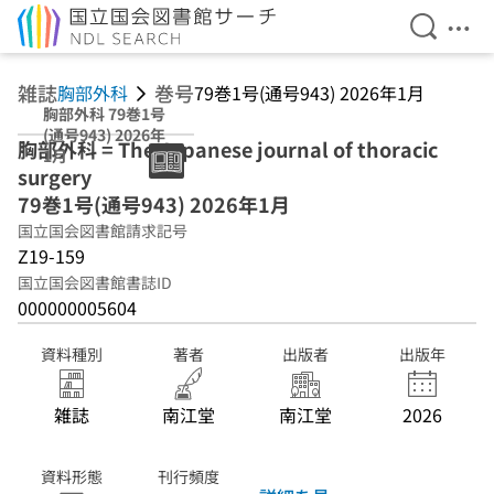
検索を開
メニ
本文へ移動
雑誌
巻号
胸部外科
79巻1号(通号943) 2026年1月
胸部外科 79巻1号
(通号943) 2026年
胸部外科 = The Japanese journal of thoracic
1月
surgery
79巻1号(通号943) 2026年1月
国立国会図書館請求記号
Z19-159
国立国会図書館書誌ID
000000005604
資料種別
著者
出版者
出版年
雑誌
南江堂
南江堂
2026
資料形態
刊行頻度