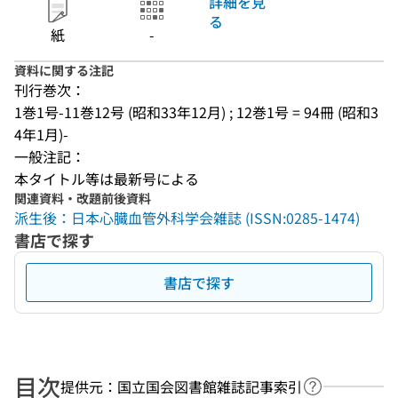
詳細を見
る
紙
-
資料に関する注記
刊行巻次：
1巻1号-11巻12号 (昭和33年12月) ; 12巻1号 = 94冊 (昭和3
4年1月)-
一般注記：
本タイトル等は最新号による
関連資料・改題前後資料
派生後：日本心臓血管外科学会雑誌 (ISSN:0285-1474)
書店で探す
書店で探す
目次
提供元：国立国会図書館雑誌記事索引
ヘルプページ