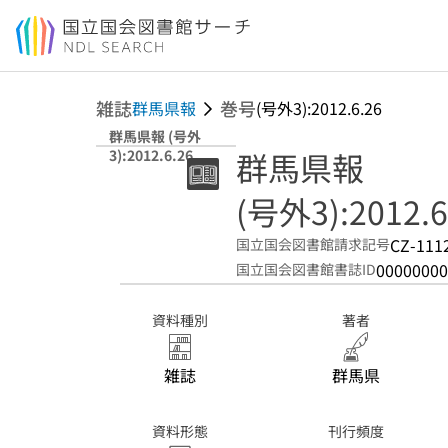
本文へ移動
雑誌
巻号
群馬県報
(号外3):2012.6.26
群馬県報 (号外
群馬県報
3):2012.6.26
(号外3):2012.6
CZ-111
国立国会図書館請求記号
00000000
国立国会図書館書誌ID
資料種別
著者
雑誌
群馬県
資料形態
刊行頻度