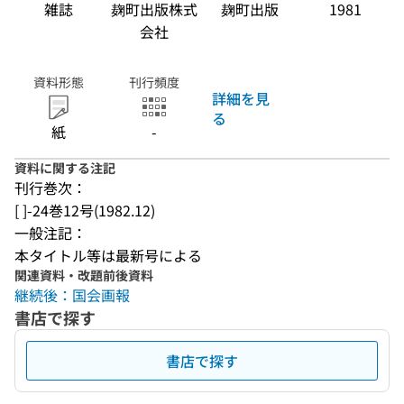
雑誌
麹町出版株式
麹町出版
1981
会社
資料形態
刊行頻度
詳細を見
る
紙
-
資料に関する注記
刊行巻次：
[ ]-24巻12号(1982.12)
一般注記：
本タイトル等は最新号による
関連資料・改題前後資料
継続後：国会画報
書店で探す
書店で探す