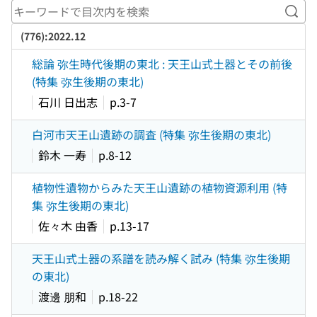
キー
(776):2022.12
総論 弥生時代後期の東北 : 天王山式土器とその前後
(特集 弥生後期の東北)
石川 日出志
p.3-7
白河市天王山遺跡の調査 (特集 弥生後期の東北)
鈴木 一寿
p.8-12
植物性遺物からみた天王山遺跡の植物資源利用 (特
集 弥生後期の東北)
佐々木 由香
p.13-17
天王山式土器の系譜を読み解く試み (特集 弥生後期
の東北)
渡邊 朋和
p.18-22