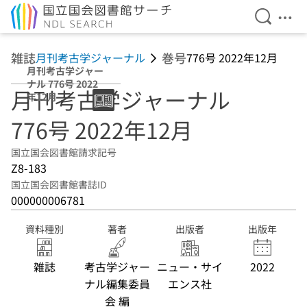
検索を開
メニ
本文へ移動
雑誌
巻号
月刊考古学ジャーナル
776号 2022年12月
月刊考古学ジャー
ナル 776号 2022
月刊考古学ジャーナル
年12月
776号 2022年12月
国立国会図書館請求記号
Z8-183
国立国会図書館書誌ID
000000006781
資料種別
著者
出版者
出版年
雑誌
考古学ジャー
ニュー・サイ
2022
ナル編集委員
エンス社
会 編