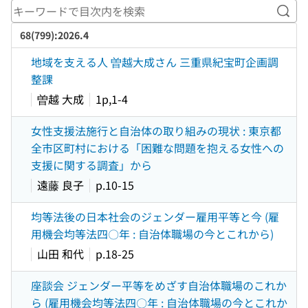
キー
68(799):2026.4
地域を支える人 曽越大成さん 三重県紀宝町企画調
整課
曽越 大成
1p,1-4
女性支援法施行と自治体の取り組みの現状 : 東京都
全市区町村における「困難な問題を抱える女性への
支援に関する調査」から
遠藤 良子
p.10-15
均等法後の日本社会のジェンダー雇用平等と今 (雇
用機会均等法四〇年 : 自治体職場の今とこれから)
山田 和代
p.18-25
座談会 ジェンダー平等をめざす自治体職場のこれか
ら (雇用機会均等法四〇年 : 自治体職場の今とこれか