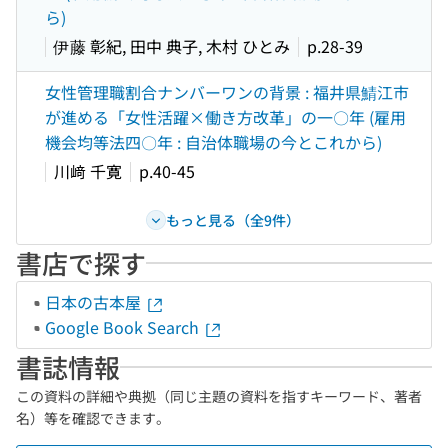
ら)
伊藤 彰紀, 田中 典子, 木村 ひとみ
p.28-39
女性管理職割合ナンバーワンの背景 : 福井県鯖江市
が進める「女性活躍×働き方改革」の一〇年 (雇用
機会均等法四〇年 : 自治体職場の今とこれから)
川﨑 千寛
p.40-45
もっと見る（全9件）
書店で探す
日本の古本屋
Google Book Search
書誌情報
この資料の詳細や典拠（同じ主題の資料を指すキーワード、著者
名）等を確認できます。