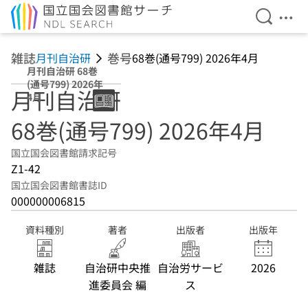
検索を開
メニ
本文へ移動
雑誌
巻号
月刊自治研
68巻(通号799) 2026年4月
月刊自治研 68巻
(通号799) 2026年
月刊自治研
4月
68巻(通号799) 2026年4月
国立国会図書館請求記号
Z1-42
国立国会図書館書誌ID
000000006815
資料種別
著者
出版者
出版年
雑誌
自治研中央推
自治労サービ
2026
進委員会 編
ス