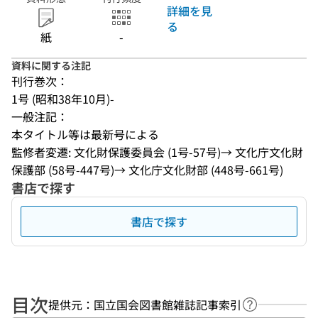
詳細を見
る
紙
-
資料に関する注記
刊行巻次：
1号 (昭和38年10月)-
一般注記：
本タイトル等は最新号による
監修者変遷: 文化財保護委員会 (1号-57号)→ 文化庁文化財
保護部 (58号-447号)→ 文化庁文化財部 (448号-661号)
書店で探す
書店で探す
目次
提供元：国立国会図書館雑誌記事索引
ヘルプページ