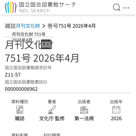
検索を開
メニ
本文へ移動
雑誌
巻号
月刊文化財
751号 2026年4月
月刊文化財 751号
2026年4月
月刊文化財
751号 2026年4月
国立国会図書館請求記号
Z11-57
国立国会図書館書誌ID
000000006962
資料種別
著者
出版者
出版年
雑誌
文化庁 監修
第一法規
2026
資料形態
刊行頻度