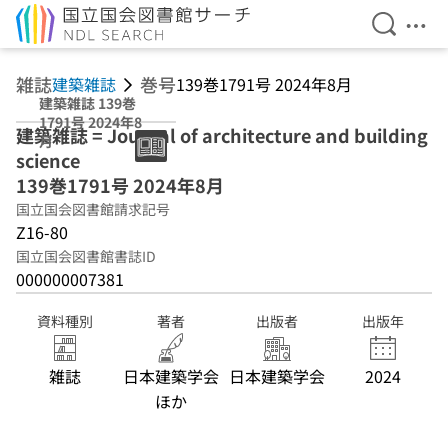
検索を開
メニ
本文へ移動
雑誌
巻号
建築雑誌
139巻1791号 2024年8月
建築雑誌 139巻
1791号 2024年8
建築雑誌 = Journal of architecture and building
月
science
139巻1791号 2024年8月
国立国会図書館請求記号
Z16-80
国立国会図書館書誌ID
000000007381
資料種別
著者
出版者
出版年
雑誌
日本建築学会
日本建築学会
2024
ほか