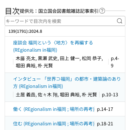
目次
提供元：国立国会図書館雑誌記事索引
ヘルプページ
キー
139(1791):2024.8
座談会 福岡という〈地方〉を再編する
(REgionalism in福岡)
木藤 亮太, 黒瀬 武史, 田上 健一, 松岡 恭子,
p.4-
堀田 典裕, 朴 光賢
9
インタビュー 「世界⊃福岡」の都市・建築論のあり
方 (REgionalism in福岡)
土居 義岳, 佐々木 翔, 堀田 典裕, 朴 光賢
p.10-13
働く (REgionalism in福岡 ; 場所の再考)
p.14-17
住む (REgionalism in福岡 ; 場所の再考)
p.18-21