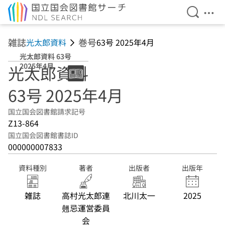
検索を開
メニ
本文へ移動
雑誌
巻号
光太郎資料
63号 2025年4月
光太郎資料 63号
2025年4月
光太郎資料
63号 2025年4月
国立国会図書館請求記号
Z13-864
国立国会図書館書誌ID
000000007833
資料種別
著者
出版者
出版年
雑誌
高村光太郎連
北川太一
2025
翹忌運営委員
会