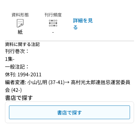
資料形態
刊行頻度
詳細を見
る
紙
-
資料に関する注記
刊行巻次：
1集-
一般注記：
休刊: 1994-2011
編者変遷: 小山弘明 (37-41)→ 高村光太郎連翹忌運営委員
会 (42-)
書店で探す
書店で探す