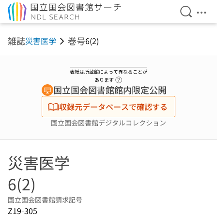
検索を開
メニ
本文へ移動
雑誌
巻号
災害医学
6(2)
表紙は所蔵館によって異なることが
ヘルプページへのリンク
あります
国立国会図書館館内限定公開
収録元データベースで確認する
国立国会図書館デジタルコレクション
災害医学
6(2)
国立国会図書館請求記号
Z19-305