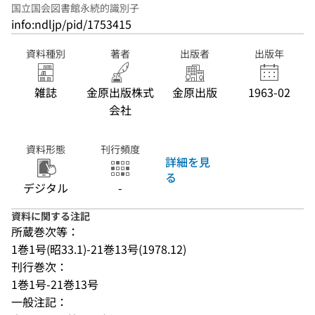
国立国会図書館永続的識別子
info:ndljp/pid/1753415
資料種別
著者
出版者
出版年
雑誌
金原出版株式
金原出版
1963-02
会社
資料形態
刊行頻度
詳細を見
る
デジタル
-
資料に関する注記
所蔵巻次等：
1巻1号(昭33.1)-21巻13号(1978.12)
刊行巻次：
1巻1号-21巻13号
一般注記：