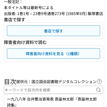
一般注記：
本タイトル等は最新号による
出版者: 1巻1号～23巻9号通巻273号 (1985年9月) 飯塚書店
書店で探す
書店で探す
障害者向け資料で読む
障害者向け資料を見る（1種類）
目次
提供元：国立国会図書館デジタルコレクション
ヘル
キー
一九八八年 壺井繁治賞発表 斎藤林太郎『斎藤林太郎
詩集』