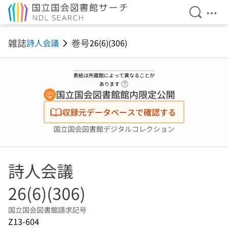
検索を開
メニ
本文へ移動
雑誌
巻号
詩人会議
26(6)(306)
表紙は所蔵館によって異なることが
ヘルプページへのリンク
あります
国立国会図書館館内限定公開
収録元データベースで確認する
国立国会図書館デジタルコレクション
詩人会議
26(6)(306)
国立国会図書館請求記号
Z13-604