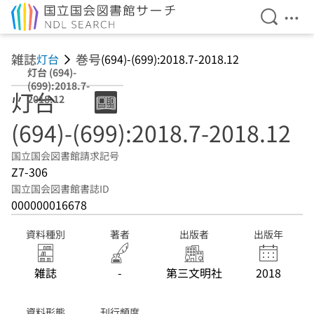
検索を開
メニ
本文へ移動
雑誌
巻号
灯台
(694)-(699):2018.7-2018.12
灯台 (694)-
(699):2018.7-
灯台
2018.12
(694)-(699):2018.7-2018.12
国立国会図書館請求記号
Z7-306
国立国会図書館書誌ID
000000016678
資料種別
著者
出版者
出版年
雑誌
-
第三文明社
2018
資料形態
刊行頻度