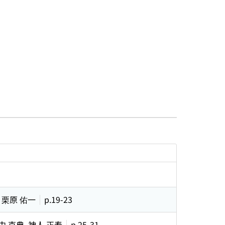
, 栗原 佑一
p.19-23
中 克典, 神人 正寿
p.25-31