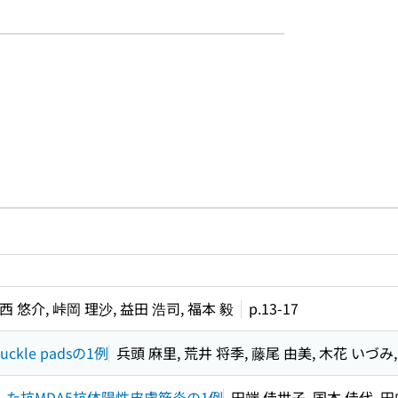
ルプページへのリンク
ードで目次内を検索
西 悠介, 峠岡 理沙, 益田 浩司, 福本 毅
p.13-17
le padsの1例
兵頭 麻里, 荒井 将季, 藤尾 由美, 木花 いづみ
た抗MDA5抗体陽性皮膚筋炎の1例
田端 佳世子, 国本 佳代, 田