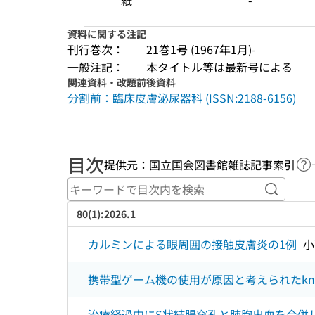
紙
-
資料に関する注記
刊行巻次：
21巻1号 (1967年1月)-
一般注記：
本タイトル等は最新号による
関連資料・改題前後資料
分割前：臨床皮膚泌尿器科 (ISSN:2188-6156)
目次
提供元：国立国会図書館雑誌記事索引
ヘ
キーワ
80(1):2026.1
カルミンによる眼周囲の接触皮膚炎の1例
小
携帯型ゲーム機の使用が原因と考えられたknuck
治療経過中にS状結腸穿孔と肺胞出血を合併し