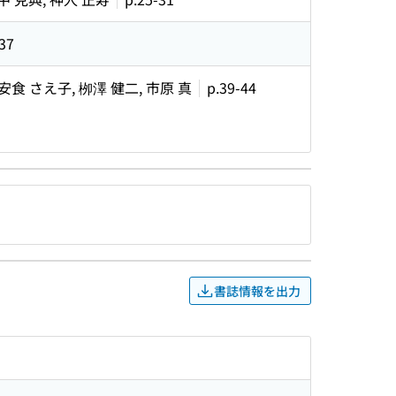
37
 安食 さえ子, 栁澤 健二, 市原 真
p.39-44
書誌情報を出力