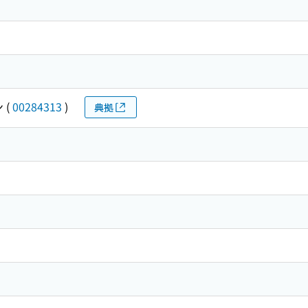
ン
(
00284313
)
典拠