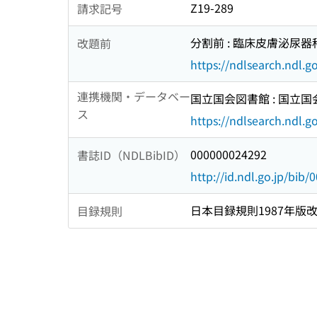
Z19-289
請求記号
分割前 : 臨床皮膚泌尿器科 (I
改題前
https://ndlsearch.ndl.
連携機関・データベー
国立国会図書館 : 国立
ス
https://ndlsearch.ndl.go
000000024292
書誌ID（NDLBibID）
http://id.ndl.go.jp/bib
日本目録規則1987年版
目録規則