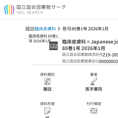
本文へ移動
雑誌
巻号
臨床皮膚科
80巻1号 2026年1月
臨床皮膚科 80巻1
臨床皮膚科 = Japanese jour
号 2026年1月
80巻1号 2026年1月
Z19-28
国立国会図書館請求記号
00000002
国立国会図書館書誌ID
資料種別
著者
雑誌
医学書院
資料形態
刊行頻度