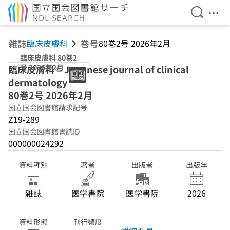
検索を開
メニ
本文へ移動
雑誌
巻号
臨床皮膚科
80巻2号 2026年2月
臨床皮膚科 80巻2
号 2026年2月
臨床皮膚科 = Japanese journal of clinical
dermatology
80巻2号 2026年2月
国立国会図書館請求記号
Z19-289
国立国会図書館書誌ID
000000024292
資料種別
著者
出版者
出版年
雑誌
医学書院
医学書院
2026
資料形態
刊行頻度