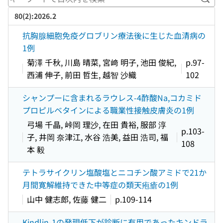
キー
80(2):2026.2
抗胸腺細胞免疫グロブリン療法後に生じた血清病の
1例
菊澤 千秋, 川島 晴菜, 宮﨑 明子, 池田 俊紀,
p.97-
西浦 伸子, 前田 哲生, 越智 沙織
102
シャンプーに含まれるラウレス-4酢酸Na,コカミド
プロピルベタインによる職業性接触皮膚炎の1例
弓場 千晶, 峠岡 理沙, 在田 貴裕, 服部 淳
p.103-
子, 井岡 奈津江, 水谷 浩美, 益田 浩司, 福
108
本 毅
テトラサイクリン塩酸塩とニコチン酸アミドで21か
月間寛解維持できた中等症の類天疱瘡の1例
山中 健志郎, 佐藤 健二
p.109-114
Kindlin-1の発現低下が診断に有用であったキンドラ