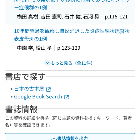
ー症候群の1例
横田 真樹, 吉田 憲司, 石井 健, 石河 晃
p.115-121
10年間経過を観察し自然消退した炎症性線状疣贅状
表皮母斑の1例
中園 学, 松山 孝
p.123-129
もっと見る（全11件）
書店で探す
日本の古本屋
Google Book Search
書誌情報
この資料の詳細や典拠（同じ主題の資料を指すキーワード、著者
名）等を確認できます。
書誌情報を出力