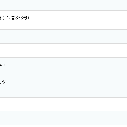
-72巻833号)
ion
ュツ