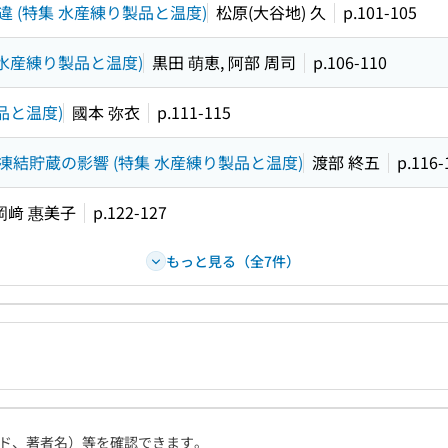
 (特集 水産練り製品と温度)
松原(大谷地) 久
p.101-105
水産練り製品と温度)
黒田 萌恵, 阿部 周司
p.106-110
品と温度)
國本 弥衣
p.111-115
結貯蔵の影響 (特集 水産練り製品と温度)
渡部 終五
p.116-
岡﨑 惠美子
p.122-127
もっと見る（全7件）
ド、著者名）等を確認できます。