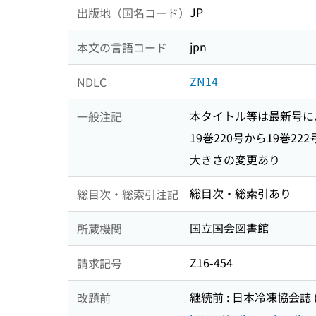
JP
出版地（国名コード）
jpn
本文の言語コード
ZN14
NDLC
本タイトル等は最新号に
一般注記
19巻220号から19巻22
大きさの変更あり
総目次・総索引あり
総目次・総索引注記
国立国会図書館
所蔵機関
Z16-454
請求記号
継続前 : 日本冷凍協会誌 (IS
改題前