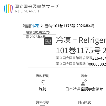
本文へ移動
雑誌
巻号
冷凍
101巻1175号 2026年4月
冷凍 101巻1175
冷凍 = Refriger
号 2026年4月
101巻1175号 
Z16-45
国立国会図書館請求記号
00000002
国立国会図書館書誌ID
資料種別
著者
雑誌
日本冷凍空調学会ほか
資料形態
刊行頻度