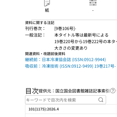
紙
-
資料に関する注記
刊行巻次：
[9巻106号]-
一般注記：
本タイトル等は最新号による
19巻220号から19巻222号の本
大きさの変更あり
関連資料・改題前後資料
継続前：日本冷凍協会誌 (ISSN:0912-9944)
吸収前：冷凍技術 (ISSN:0912-9499) 19巻217号-
目次
提供元：国立国会図書館雑誌記事索引
ヘ
キーワ
101(1175):2026.4