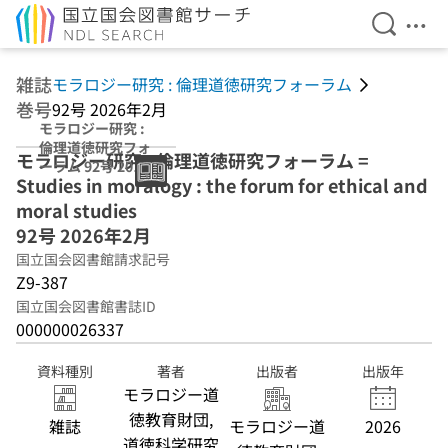
検索を開
メニ
本文へ移動
雑誌
モラロジー研究 : 倫理道徳研究フォーラム
巻号
92号 2026年2月
モラロジー研究 :
倫理道徳研究フォ
モラロジー研究 : 倫理道徳研究フォーラム =
ーラム 92号 2026
Studies in moralogy : the forum for ethical and
年2月
moral studies
92号 2026年2月
国立国会図書館請求記号
Z9-387
国立国会図書館書誌ID
000000026337
資料種別
著者
出版者
出版年
モラロジー道
徳教育財団,
雑誌
モラロジー道
2026
道徳科学研究