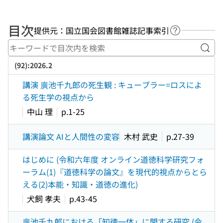
目次
提供元：国立国会図書館雑誌記事索引
ヘルプページ
キー
(92):2026.2
講演 廣池千九郎の死生観 : キューブラー=ロスによ
る死生学の視点から
中山 理
p.1-25
講演論文 AIと人間性の変容
木村 武史
p.27-39
はじめに (令和六年度 オンライン道徳科学研究フォ
ーラム(1)『道徳科学の論文』を現代的視点からとら
える(2)本能・知識・道徳の進化)
犬飼 孝夫
p.43-45
廣池千九郎における「知徳一体」に関する研究 (令