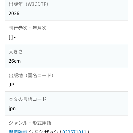
出版年（W3CDTF）
2026
刊行巻次・年月次
[ ] -
大きさ
26cm
出版地（国名コード）
JP
本文の言語コード
jpn
ジャンル・形式用語
児童雑誌
ジドウ ザッシ
(
032571011
)