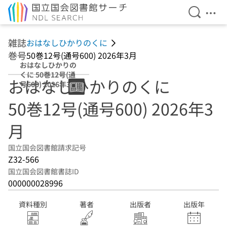
検索を開
メニ
本文へ移動
雑誌
おはなしひかりのくに
巻号
50巻12号(通号600) 2026年3月
おはなしひかりの
くに 50巻12号(通
おはなしひかりのくに
号600) 2026年3月
50巻12号(通号600) 2026年3
月
国立国会図書館請求記号
Z32-566
国立国会図書館書誌ID
000000028996
資料種別
著者
出版者
出版年