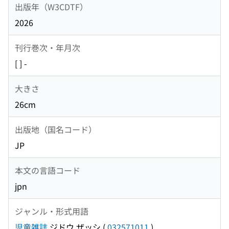
出版年（W3CDTF）
2026
刊行巻次・年月次
[ ] -
大きさ
26cm
出版地（国名コード）
JP
本文の言語コード
jpn
ジャンル・形式用語
児童雑誌
ジドウ ザッシ
(
032571011
)