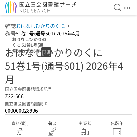
検索を開
メニ
本文へ移動
雑誌
おはなしひかりのくに
巻号
51巻1号(通号601) 2026年4月
おはなしひかりの
くに 51巻1号(通
おはなしひかりのくに
号601) 2026年4月
51巻1号(通号601) 2026年4
月
国立国会図書館請求記号
Z32-566
国立国会図書館書誌ID
000000028996
資料種別
著者
出版者
出版年