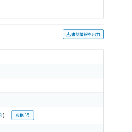
書誌情報を出力
8
)
典拠