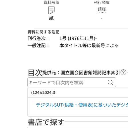
資料形態
刊行頻度
紙
-
資料に関する注記
刊行巻次：
1号 (1976年11月)-
一般注記：
本タイトル等は最新号による
目次
提供元：国立国会図書館雑誌記事索引
ヘ
キーワ
(124):2024.3
デジタルSUT(供給・使用表)に基づいたデ
書店で探す