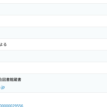
よる
国会図書館蔵書
.jp
/000000029556