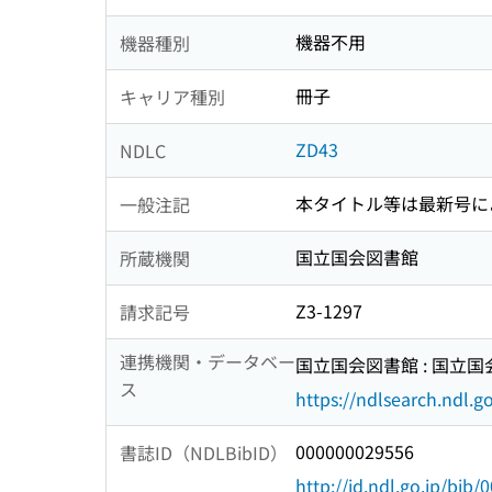
機器不用
機器種別
冊子
キャリア種別
ZD43
NDLC
本タイトル等は最新号に
一般注記
国立国会図書館
所蔵機関
Z3-1297
請求記号
連携機関・データベー
国立国会図書館 : 国立
ス
https://ndlsearch.ndl.go
000000029556
書誌ID（NDLBibID）
http://id.ndl.go.jp/bib