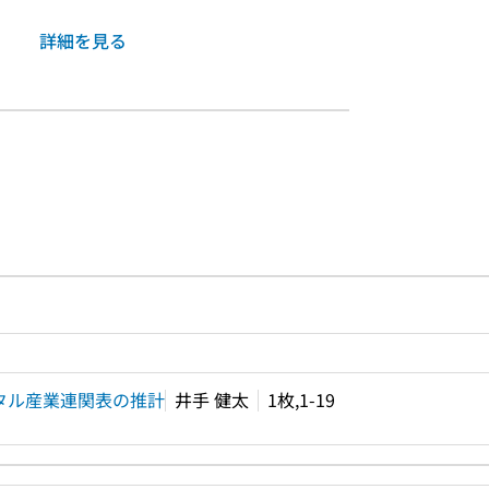
詳細を見る
ルプページへのリンク
ードで目次内を検索
ジタル産業連関表の推計
井手 健太
1枚,1-19