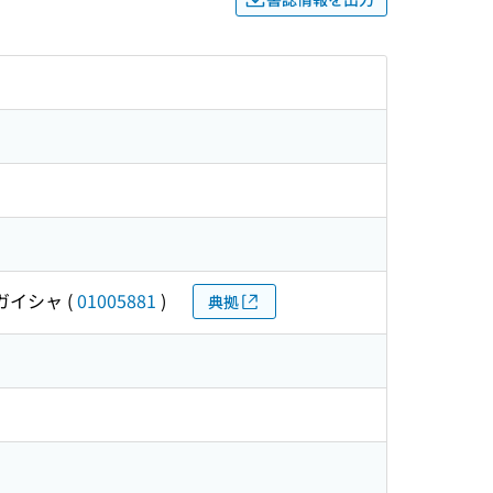
 ガイシャ
(
01005881
)
典拠