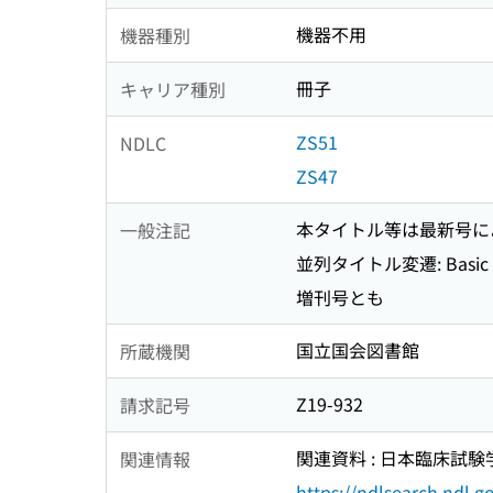
機器不用
機器種別
冊子
キャリア種別
ZS51
NDLC
ZS47
本タイトル等は最新号に
一般注記
並列タイトル変遷: Basic pharm
増刊号とも
国立国会図書館
所蔵機関
Z19-932
請求記号
関連資料 : 日本臨床試験学会雑
関連情報
https://ndlsearch.ndl.