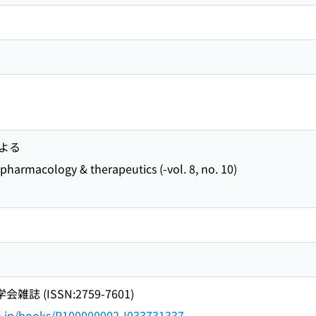
よる
acology & therapeutics (-vol. 8, no. 10)
誌 (ISSN:2759-7601)
go.jp/books/R100000002-I033731337