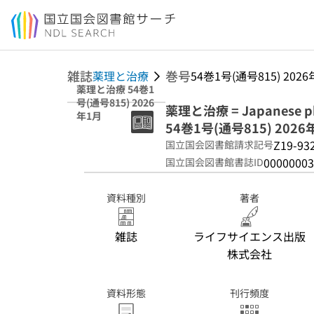
本文へ移動
雑誌
巻号
薬理と治療
54巻1号(通号815) 202
薬理と治療 54巻1
号(通号815) 2026
薬理と治療 = Japanese pha
年1月
54巻1号(通号815) 2026
Z19-93
国立国会図書館請求記号
00000003
国立国会図書館書誌ID
資料種別
著者
雑誌
ライフサイエンス出版
株式会社
資料形態
刊行頻度