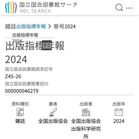
検索を開
メニ
本文へ移動
雑誌
巻号
出版指標年報
2024
出版指標年報
2024
出版指標年報
2024
国立国会図書館請求記号
Z45-26
国立国会図書館書誌ID
000000046279
資料種別
著者
出版者
出版年
雑誌
全国出版協会
全国出版協会
2024
出版科学研究
所