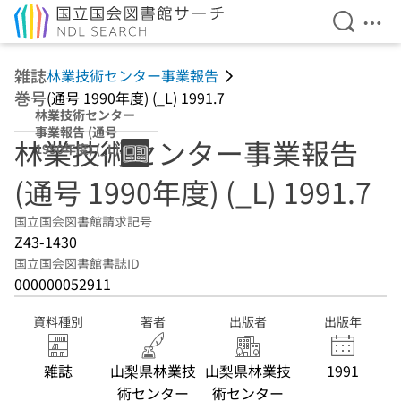
検索を開
メニ
本文へ移動
雑誌
林業技術センター事業報告
巻号
(通号 1990年度) (_L) 1991.7
林業技術センター
事業報告 (通号
林業技術センター事業報告
1990年度) (_L)
1991.7
(通号 1990年度) (_L) 1991.7
国立国会図書館請求記号
Z43-1430
国立国会図書館書誌ID
000000052911
資料種別
著者
出版者
出版年
雑誌
山梨県林業技
山梨県林業技
1991
術センター
術センター