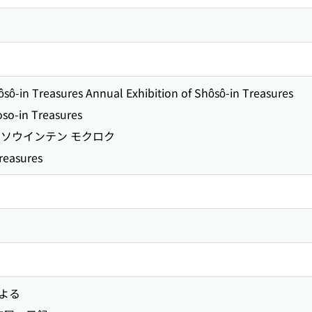
ôsô-in Treasures Annual Exhibition of Shôsô-in Treasures
oso-in Treasures
ウソウインテン モクロク
Treasures
よる