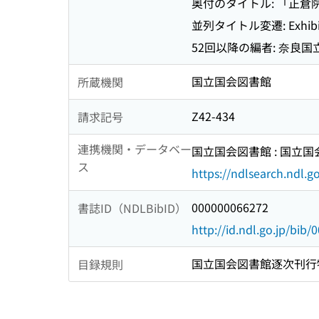
奥付のタイトル: 「正倉
並列タイトル変遷: Exhibition
52回以降の編者: 奈良国
国立国会図書館
所蔵機関
Z42-434
請求記号
連携機関・データベー
国立国会図書館 : 国立
ス
https://ndlsearch.ndl.go
000000066272
書誌ID（NDLBibID）
http://id.ndl.go.jp/bib
国立国会図書館逐次刊行
目録規則