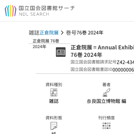
本文へ移動
雑誌
巻号
正倉院展
76巻 2024年
正倉院展 76巻
正倉院展 = Annual Exhibit
2024年
76巻 2024年
Z42-43
国立国会図書館請求記号
00000006
国立国会図書館書誌ID
資料種別
著者
雑誌
奈良国立博物館 編
資料形態
刊行頻度