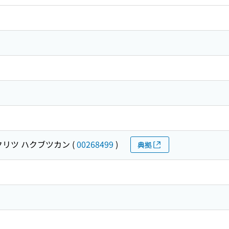
クリツ ハクブツカン
(
00268499
)
典拠