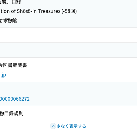
院展」目録
 of Shôsô-in Treasures (-58回)
立博物館
国会図書館蔵書
.jp
/000000066272
物目録規則
少なく表示する