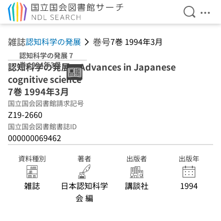
検索を開
メニ
本文へ移動
雑誌
巻号
認知科学の発展
7巻 1994年3月
認知科学の発展 7
巻 1994年3月
認知科学の発展 = Advances in Japanese
cognitive science
7巻 1994年3月
国立国会図書館請求記号
Z19-2660
国立国会図書館書誌ID
000000069462
資料種別
著者
出版者
出版年
雑誌
日本認知科学
講談社
1994
会 編