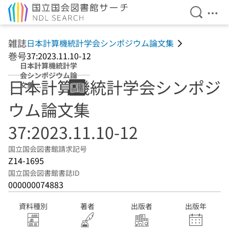
検索を開
メニ
本文へ移動
雑誌
日本計算機統計学会シンポジウム論文集
巻号
37:2023.11.10-12
日本計算機統計学
会シンポジウム論
日本計算機統計学会シンポジ
文集
37:2023.11.10-
ウム論文集
12
37:2023.11.10-12
国立国会図書館請求記号
Z14-1695
国立国会図書館書誌ID
000000074883
資料種別
著者
出版者
出版年