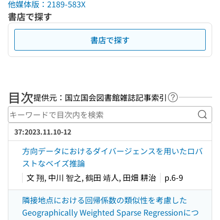
他媒体版：2189-583X
書店で探す
書店で探す
目次
提供元：国立国会図書館雑誌記事索引
ヘルプページ
キー
37:2023.11.10-12
方向データにおけるダイバージェンスを用いたロバ
ストなベイズ推論
文 翔, 中川 智之, 鶴田 靖人, 田畑 耕治
p.6-9
隣接地点における回帰係数の類似性を考慮した
Geographically Weighted Sparse Regressionにつ