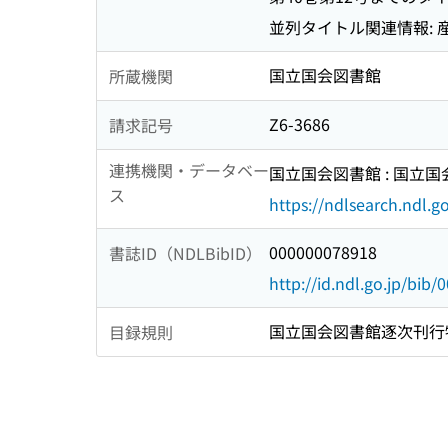
並列タイトル関連情報: 産
国立国会図書館
所蔵機関
Z6-3686
請求記号
連携機関・データベー
国立国会図書館 : 国立
ス
https://ndlsearch.ndl.go
000000078918
書誌ID（NDLBibID）
http://id.ndl.go.jp/bib
国立国会図書館逐次刊行
目録規則