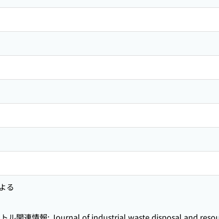
よる
: Journal of industrial waste disposal and resourc