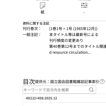
紙
-
資料に関する注記
刊行巻次：
[1巻1号 = 1号 (1985年12月)]-
一般注記：
本タイトル等は最新号による
刊行頻度の変更あり
第40巻第12号までのタイトル関連情報: Jour
d resource circulation...
目次
提供元：国立国会図書館雑誌記事索引
ヘ
キーワ
40(12)=458:2025.12