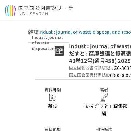
本文へ移動
雑誌
Indust : journal of waste disposal and reso
Indust : journal
of waste
Indust : journal of was
disposal and
だすと : 産廃処理と資源
resource
circulation 40巻
40巻12号(通号458) 202
12号(通号458)
Z6-368
国立国会図書館請求記号
2025年12月
00000007
国立国会図書館書誌ID
資料種別
著者
雑誌
「いんだすと」編集部
編
資料形態
刊行頻度