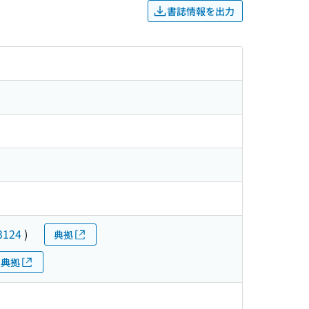
書誌情報を出力
3124
)
典拠
典拠