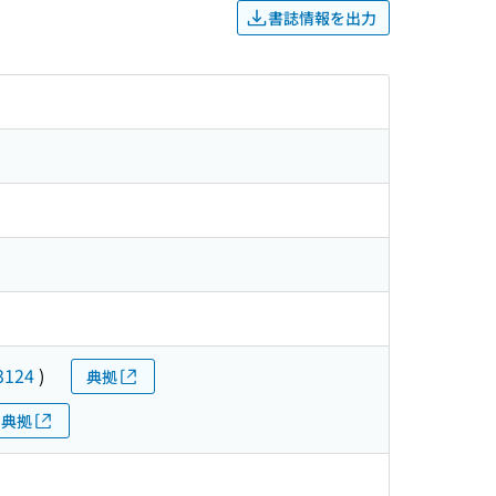
書誌情報を出力
3124
)
典拠
典拠