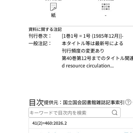
紙
-
資料に関する注記
刊行巻次：
[1巻1号 = 1号 (1985年12月)]-
一般注記：
本タイトル等は最新号による
刊行頻度の変更あり
第40巻第12号までのタイトル関連情報: Jour
d resource circulation...
目次
提供元：国立国会図書館雑誌記事索引
ヘ
キーワ
41(2)=460:2026.2