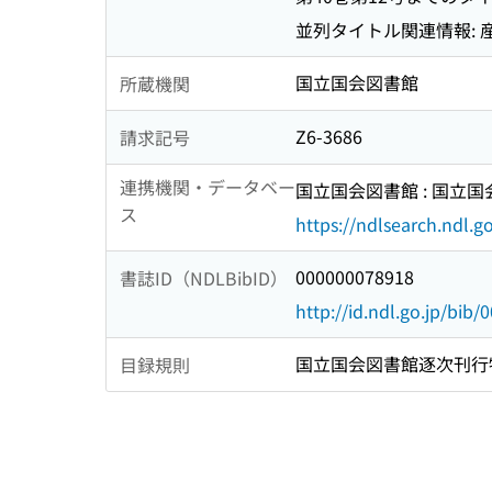
並列タイトル関連情報: 産
国立国会図書館
所蔵機関
Z6-3686
請求記号
連携機関・データベー
国立国会図書館 : 国立
ス
https://ndlsearch.ndl.go
000000078918
書誌ID（NDLBibID）
http://id.ndl.go.jp/bib
国立国会図書館逐次刊行
目録規則