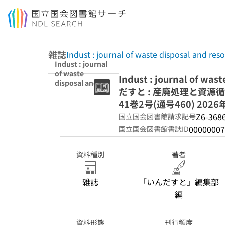
本文へ移動
雑誌
Indust : journal of waste disposal and reso
Indust : journal
of waste
Indust : journal of was
disposal and
だすと : 産廃処理と資源
resource
circulation 41巻2
41巻2号(通号460) 2026
号(通号460) 2026
Z6-368
国立国会図書館請求記号
年2月
00000007
国立国会図書館書誌ID
資料種別
著者
雑誌
「いんだすと」編集部
編
資料形態
刊行頻度