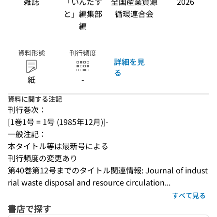
雑誌
「いんだす
全国産業資源
2026
と」編集部
循環連合会
編
資料形態
刊行頻度
詳細を見
る
紙
-
資料に関する注記
刊行巻次：
[1巻1号 = 1号 (1985年12月)]-
一般注記：
本タイトル等は最新号による
刊行頻度の変更あり
第40巻第12号までのタイトル関連情報: Journal of indust
rial waste disposal and resource circulation...
すべて見る
書店で探す