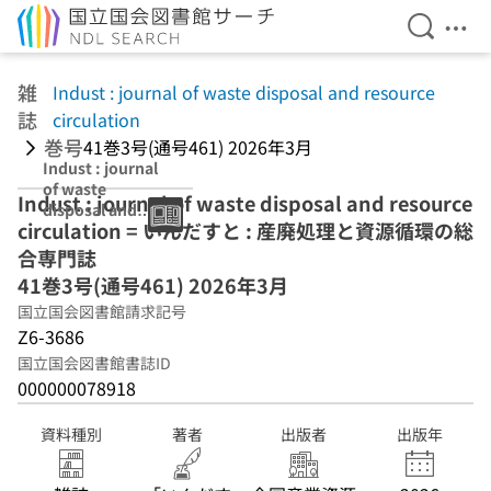
検索を開
メニ
本文へ移動
雑
Indust : journal of waste disposal and resource
誌
circulation
巻号
41巻3号(通号461) 2026年3月
Indust : journal
of waste
Indust : journal of waste disposal and resource
disposal and
circulation = いんだすと : 産廃処理と資源循環の総
resource
circulation 41巻3
合専門誌
号(通号461) 2026
41巻3号(通号461) 2026年3月
年3月
国立国会図書館請求記号
Z6-3686
国立国会図書館書誌ID
000000078918
資料種別
著者
出版者
出版年