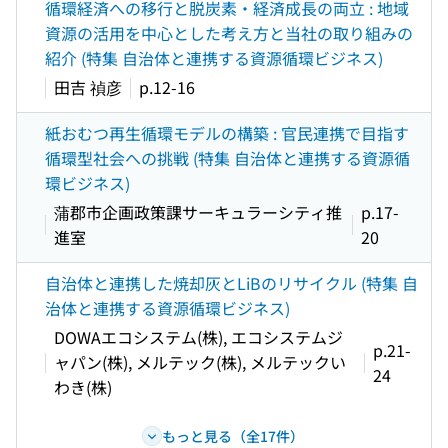
循環経済への移行と脱炭素・経済成長の両立 : 地域
資源の活用を中心とした考え方と当社の取り組みの
紹介 (特集 自治体と連携する資源循環ビジネス)
田吉 禎彦
p.12-16
紙おむつ再生循環モデルの構築 : 官民連携で目指す
循環型社会への挑戦 (特集 自治体と連携する資源循
環ビジネス)
蒲郡市企画政策課サーキュラーシティ推
p.17-
進室
20
自治体と連携した焼却灰とLiBのリサイクル (特集 自
治体と連携する資源循環ビジネス)
DOWAエコシステム(株), エコシステムジ
p.21-
ャパン(株), メルテック(株), メルテックい
24
わき(株)
もっと見る（全17件）