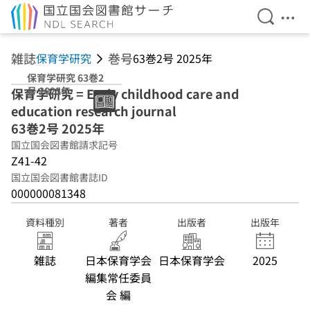
検索を開
メニ
本文へ移動
雑誌
巻号
保育学研究
63巻2号 2025年
保育学研究 63巻2
号 2025年
保育学研究 = Early childhood care and
education research journal
63巻2号 2025年
国立国会図書館請求記号
Z41-42
国立国会図書館書誌ID
000000081348
資料種別
著者
出版者
出版年
雑誌
日本保育学会
日本保育学会
2025
編集常任委員
会 編