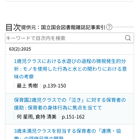
目次
提供元：国立国会図書館雑誌記事索引
ヘルプページ
キー
63(2):2025
1歳児クラスにおける水遊びの過程の微視発生的分
析 : モノを使用した行為と水との関わりにおける意
味の考察
最上 秀樹
p.139-150
保育園2歳児クラスでの「泣き」に対する保育者の
援助 : 保育者の身体行為に焦点を当てて
何 星雨, 倉持 清美
p.151-162
3歳未満児クラスを担当する保育者の「連携・協
働」の評価尺度の開発