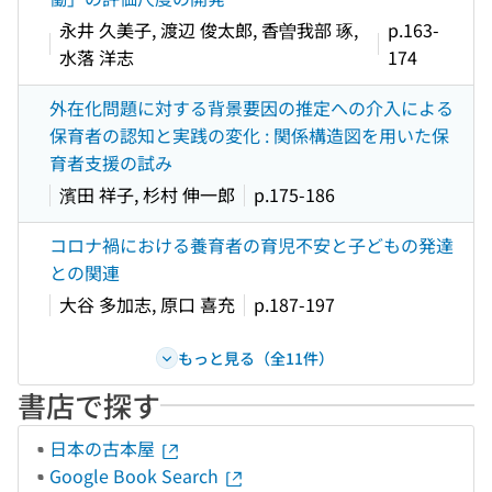
永井 久美子, 渡辺 俊太郎, 香曽我部 琢,
p.163-
水落 洋志
174
外在化問題に対する背景要因の推定への介入による
保育者の認知と実践の変化 : 関係構造図を用いた保
育者支援の試み
濱田 祥子, 杉村 伸一郎
p.175-186
コロナ禍における養育者の育児不安と子どもの発達
との関連
大谷 多加志, 原口 喜充
p.187-197
もっと見る（全11件）
書店で探す
日本の古本屋
Google Book Search